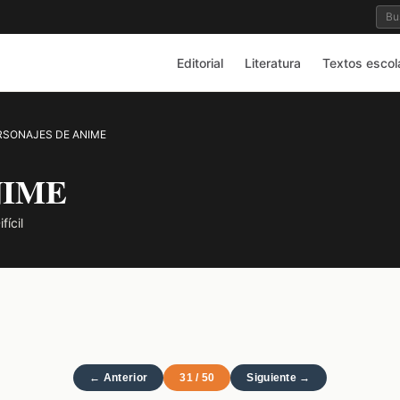
Editorial
Literatura
Textos escol
RSONAJES DE ANIME
NIME
ícil
← Anterior
31 / 50
Siguiente →