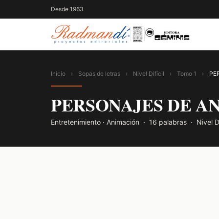
Desde 1963
Inicio
›
Sopas de letras
›
Nivel Difícil
›
Tomo 1
›
PE
PERSONAJES DE A
Entretenimiento
· Animación
· 16 palabras · Nivel Dif