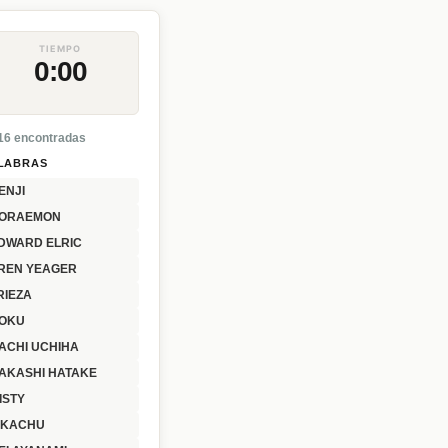
TIEMPO
0:00
 16 encontradas
LABRAS
ENJI
ORAEMON
DWARD ELRIC
REN YEAGER
RIEZA
OKU
TACHI UCHIHA
AKASHI HATAKE
ISTY
IKACHU