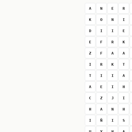
A
N
E
R
K
O
N
I
D
I
I
E
E
F
R
K
Z
F
A
A
I
R
K
T
T
I
I
A
A
E
I
H
C
Z
J
I
H
A
N
H
I
Ñ
I
S
U
Y
H
A