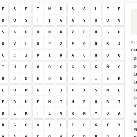
E
S
E
T
M
D
S
A
L
E
P
K
U
S
T
I
G
A
S
U
U
V
S
A
P
O
Ñ
R
Z
E
H
G
U
0 /
O
V
L
D
P
Z
F
Q
R
B
J
PA
C
C
I
P
I
K
A
C
H
U
Q
D
D
I
H
F
V
O
G
G
V
K
Ñ
C
E
R
J
D
E
O
N
I
H
I
E
R
E
L
U
M
G
X
J
X
X
S
N
E
F
G
E
R
U
E
M
I
H
F
O
B
I
I
D
E
K
T
L
V
R
M
Y
O
A
K
M
R
G
O
A
T
L
E
O
K
T
Y
P
A
A
G
C
Q
A
X
D
P
R
A