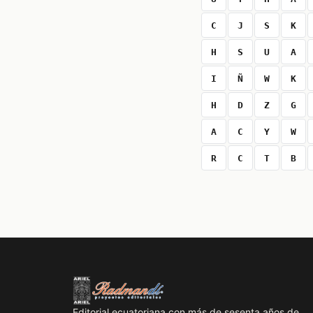
C
J
S
K
H
S
U
A
I
Ñ
W
K
H
D
Z
G
A
C
Y
W
R
C
T
B
Editorial ecuatoriana con más de sesenta años de