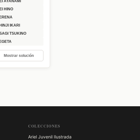
EI AYANAMI
EI HINO
ERENA
HINJI IKARI
SAGI TSUKINO
EGETA
Mostrar solución
COLECCIONES
Ariel Juvenil Ilustrada