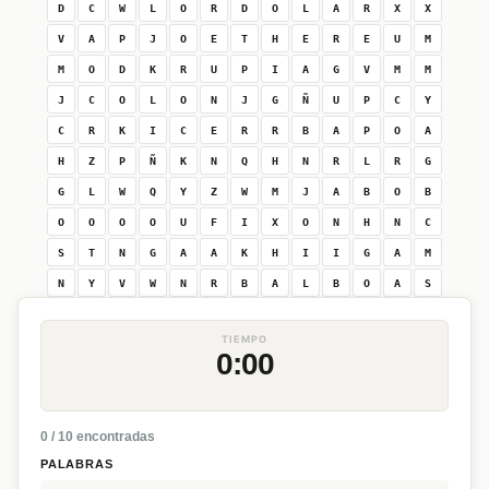
D
C
W
L
O
R
D
O
L
A
R
X
X
V
A
P
J
O
E
T
H
E
R
E
U
M
M
O
D
K
R
U
P
I
A
G
V
M
M
J
C
O
L
O
N
J
G
Ñ
U
P
C
Y
C
R
K
I
C
E
R
R
B
A
P
O
A
H
Z
P
Ñ
K
N
Q
H
N
R
L
R
G
G
L
W
Q
Y
Z
W
M
J
A
B
O
B
O
O
O
O
U
F
I
X
O
N
H
N
C
S
T
N
G
A
A
K
H
I
I
G
A
M
N
Y
V
W
N
R
B
A
L
B
O
A
S
TIEMPO
0:00
0 / 10 encontradas
PALABRAS