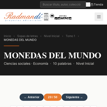
Tienda
Inicio
›
Sopas de letras
›
Nivel Inicial
›
Tomo 1
›
MONEDAS DEL MUNDO
MONEDAS DEL MUNDO
Ciencias sociales
· Economía
· 10 palabras · Nivel Inicial
← Anterior
20 / 50
Siguiente →