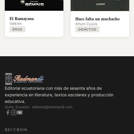
El Ramayana
Hace falta un muchacho
Valkimi
Arturo Cuyas
ÉPICO
DIDÁCTICO
Editorial ecuatoriana con más de sesenta años de
experiencia en literatura, textos escolares y producción
educativa.
Quito, Ecuador ·
editorial@radmandi.com
RECURSOS