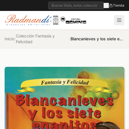
Tienda
Colección Fantasía y
Inicio
/
/
Blancanieves y los siete enanitos
Felicidad