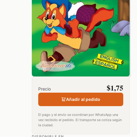
$
1,75
Precio
Añadir al pedido
El pago y el envío se coordinan por WhatsApp una
vez recibido el pedido. El transporte se cotiza según
la ciudad.
DISPONIBLE EN