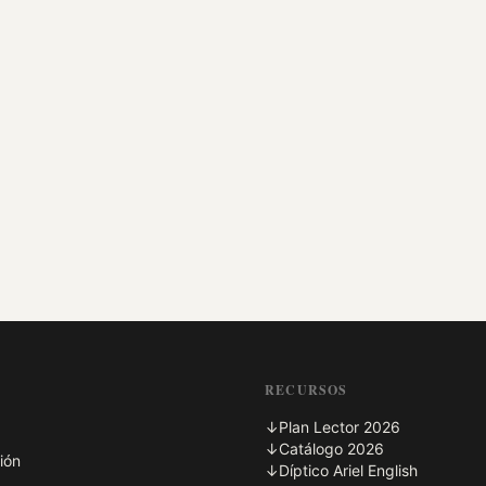
RECURSOS
↓
Plan Lector 2026
↓
Catálogo 2026
ión
↓
Díptico Ariel English