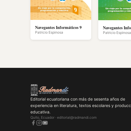
Navegantes Informáticos 9
Navegantes Info
Patricio Espinosa
Patricio Espinosa
Editorial ecuatoriana con más de sesenta años de
experiencia en literatura, textos escolares y producc
educativa.
Quito, Ecuador ·
editorial@radmandi.com