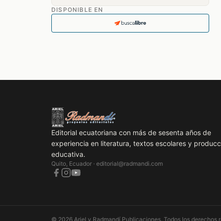
DISPONIBLE EN
Editorial ecuatoriana con más de sesenta años de
experiencia en literatura, textos escolares y producc
educativa.
Quito, Ecuador ·
editorial@radmandi.com
© 2026 Ariel y Radmandí Publicaciones. Todos los derechos 