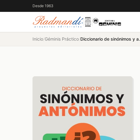
Desde 1963
Inicio
/
Géminis Práctico
/
Diccionario d