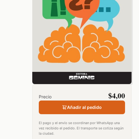
$
4,00
Precio
Añadir al pedido
El pago y el envío se coordinan por WhatsApp una
vez recibido el pedido. El transporte se cotiza según
la ciudad.