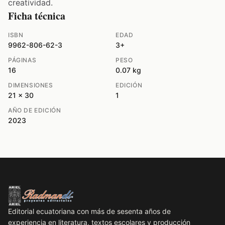
creatividad.
Ficha técnica
ISBN
EDAD
9962-806-62-3
3+
PÁGINAS
PESO
16
0.07 kg
DIMENSIONES
EDICIÓN
21 x 30
1
AÑO DE EDICIÓN
2023
Editorial ecuatoriana con más de sesenta años de
experiencia en literatura, textos escolares y producción