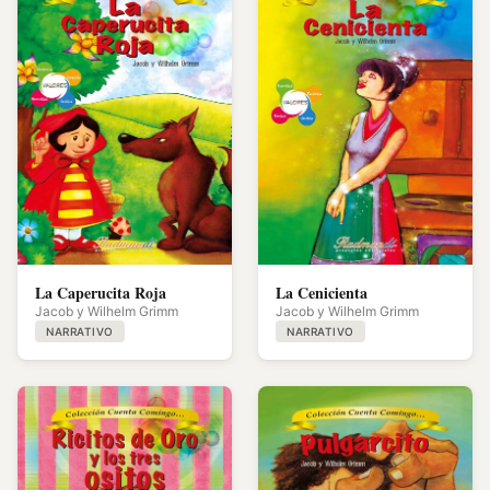
La Caperucita Roja
La Cenicienta
Jacob y Wilhelm Grimm
Jacob y Wilhelm Grimm
NARRATIVO
NARRATIVO